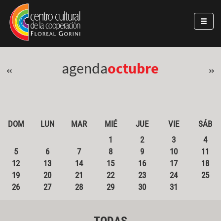
Pasar al contenido principal
Jump to main content
agenda
octubre
«
»
DOM
LUN
MAR
MIÉ
JUE
VIE
SÁB
1
2
3
4
5
6
7
8
9
10
11
12
13
14
15
16
17
18
19
20
21
22
23
24
25
26
27
28
29
30
31