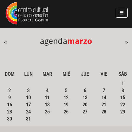
Pasar al contenido principal
Jump to main content
agenda
marzo
«
»
DOM
LUN
MAR
MIÉ
JUE
VIE
SÁB
1
2
3
4
5
6
7
8
9
10
11
12
13
14
15
16
17
18
19
20
21
22
23
24
25
26
27
28
29
30
31