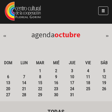
Pasar al contenido principal
Jump to main content
agenda
octubre
«
»
DOM
LUN
MAR
MIÉ
JUE
VIE
SÁB
1
2
3
4
5
6
7
8
9
10
11
12
13
14
15
16
17
18
19
20
21
22
23
24
25
26
27
28
29
30
31