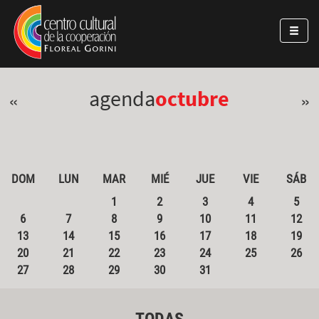
Pasar al contenido principal
Jump to main content
agenda
octubre
«
»
DOM
LUN
MAR
MIÉ
JUE
VIE
SÁB
1
2
3
4
5
6
7
8
9
10
11
12
13
14
15
16
17
18
19
20
21
22
23
24
25
26
27
28
29
30
31