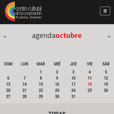
Pasar al contenido principal
Jump to main content
agenda
octubre
«
»
DOM
LUN
MAR
MIÉ
JUE
VIE
SÁB
1
2
3
4
5
6
7
8
9
10
11
12
13
14
15
16
17
18
19
20
21
22
23
24
25
26
27
28
29
30
31