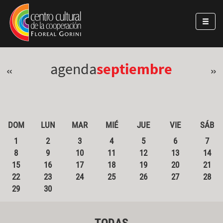
Pasar al contenido principal
Jump to main content
agenda
septiembre
«
»
DOM
LUN
MAR
MIÉ
JUE
VIE
SÁB
1
2
3
4
5
6
7
8
9
10
11
12
13
14
15
16
17
18
19
20
21
22
23
24
25
26
27
28
29
30