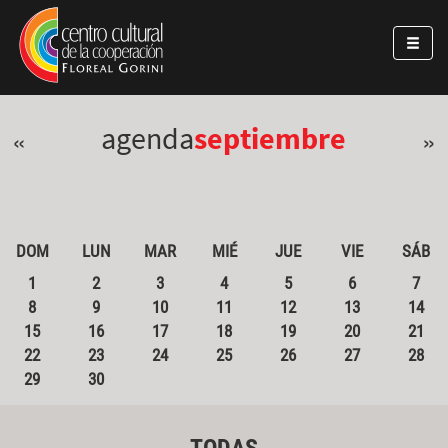
Pasar al contenido principal
Jump to main content
agenda
septiembre
«
»
DOM
LUN
MAR
MIÉ
JUE
VIE
SÁB
1
2
3
4
5
6
7
8
9
10
11
12
13
14
15
16
17
18
19
20
21
22
23
24
25
26
27
28
29
30