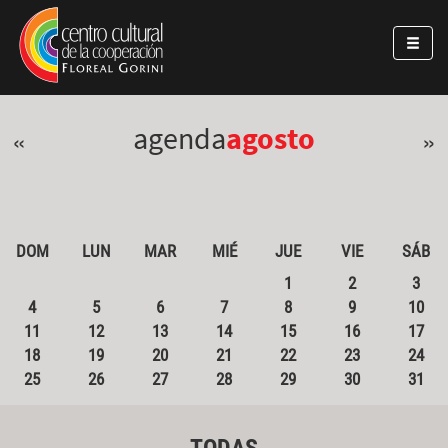
Pasar al contenido principal
Jump to main content
agenda
agosto
«
»
DOM
LUN
MAR
MIÉ
JUE
VIE
SÁB
1
2
3
4
5
6
7
8
9
10
11
12
13
14
15
16
17
18
19
20
21
22
23
24
25
26
27
28
29
30
31