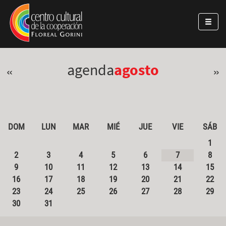
Pasar al contenido principal
Jump to main content
agenda
agosto
«
»
DOM
LUN
MAR
MIÉ
JUE
VIE
SÁB
1
2
3
4
5
6
7
8
9
10
11
12
13
14
15
16
17
18
19
20
21
22
23
24
25
26
27
28
29
30
31