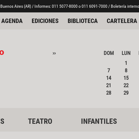
 Buenos Aires (AR) / Informes: 011 5077-8000 o 011 6091-7000 / Boletería interno
AGENDA
EDICIONES
BIBLIOTECA
CARTELERA
o
»
DOM
LUN
1
7
8
14
15
21
22
28
29
ES
TEATRO
INFANTILES