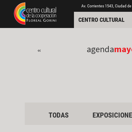
Pasar al contenido principal
Jump to main content
Av. Corrientes 1543, Ciudad de
CENTRO CULTURAL
agenda
may
«
TODAS
EXPOSICION