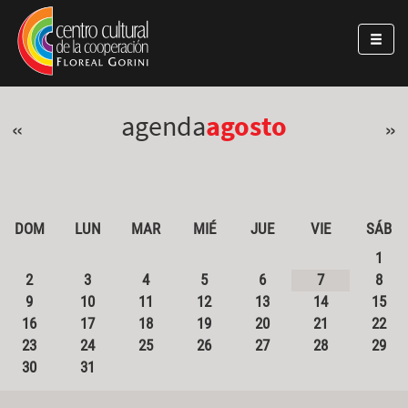
Pasar al contenido principal
Jump to main content
agenda
agosto
«
»
DOM
LUN
MAR
MIÉ
JUE
VIE
SÁB
1
2
3
4
5
6
7
8
9
10
11
12
13
14
15
16
17
18
19
20
21
22
23
24
25
26
27
28
29
30
31