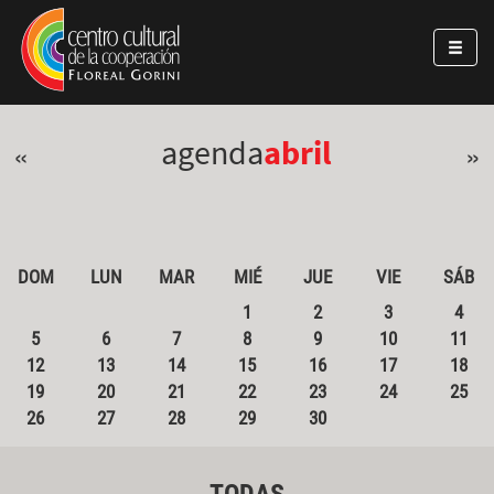
Pasar al contenido principal
Jump to main content
agenda
abril
«
»
DOM
LUN
MAR
MIÉ
JUE
VIE
SÁB
1
2
3
4
5
6
7
8
9
10
11
12
13
14
15
16
17
18
19
20
21
22
23
24
25
26
27
28
29
30