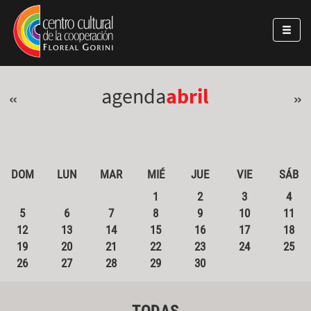
Pasar al contenido principal
Jump to main content
agenda
abril
«
»
DOM
LUN
MAR
MIÉ
JUE
VIE
SÁB
1
2
3
4
5
6
7
8
9
10
11
12
13
14
15
16
17
18
19
20
21
22
23
24
25
26
27
28
29
30