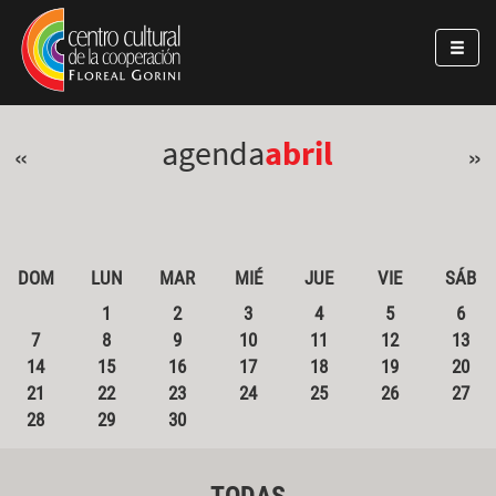
Pasar al contenido principal
Jump to main content
agenda
abril
«
»
DOM
LUN
MAR
MIÉ
JUE
VIE
SÁB
1
2
3
4
5
6
7
8
9
10
11
12
13
14
15
16
17
18
19
20
21
22
23
24
25
26
27
28
29
30