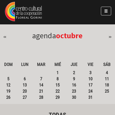
Pasar al contenido principal
Jump to main content
agenda
octubre
«
»
DOM
LUN
MAR
MIÉ
JUE
VIE
SÁB
1
2
3
4
5
6
7
8
9
10
11
12
13
14
15
16
17
18
19
20
21
22
23
24
25
26
27
28
29
30
31