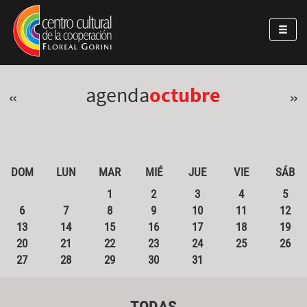
Pasar al contenido principal
Jump to main content
agenda
octubre
«
»
DOM
LUN
MAR
MIÉ
JUE
VIE
SÁB
1
2
3
4
5
6
7
8
9
10
11
12
13
14
15
16
17
18
19
20
21
22
23
24
25
26
27
28
29
30
31