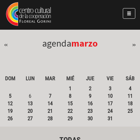
Pasar al contenido principal
Jump to main content
agenda
marzo
«
»
DOM
LUN
MAR
MIÉ
JUE
VIE
SÁB
1
2
3
4
5
6
7
8
9
10
11
12
13
14
15
16
17
18
19
20
21
22
23
24
25
26
27
28
29
30
31