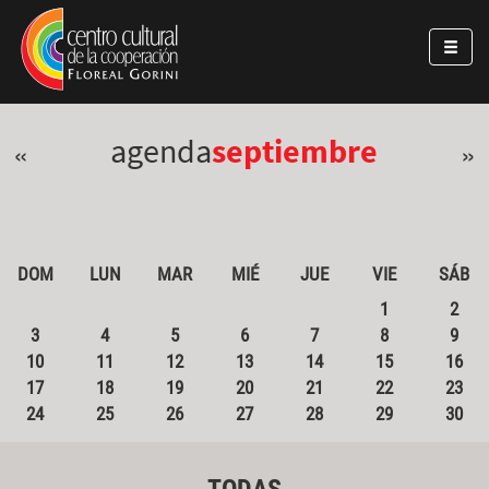
Pasar al contenido principal
Jump to main content
agenda
septiembre
«
»
DOM
LUN
MAR
MIÉ
JUE
VIE
SÁB
1
2
3
4
5
6
7
8
9
10
11
12
13
14
15
16
17
18
19
20
21
22
23
24
25
26
27
28
29
30