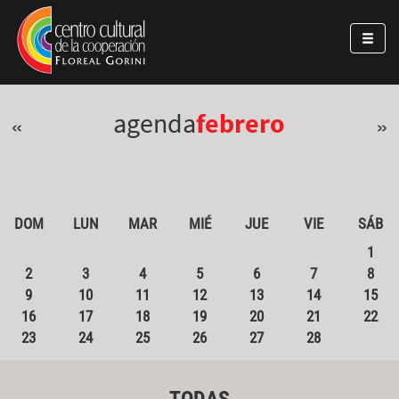
Pasar al contenido principal
Jump to main content
agenda
febrero
«
»
DOM
LUN
MAR
MIÉ
JUE
VIE
SÁB
1
2
3
4
5
6
7
8
9
10
11
12
13
14
15
16
17
18
19
20
21
22
23
24
25
26
27
28