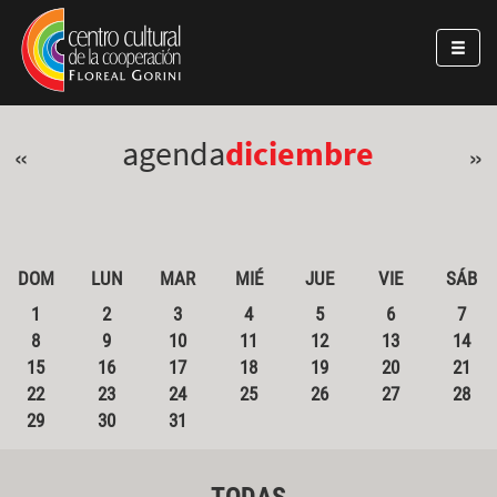
Pasar al contenido principal
Jump to main content
agenda
diciembre
«
»
DOM
LUN
MAR
MIÉ
JUE
VIE
SÁB
1
2
3
4
5
6
7
8
9
10
11
12
13
14
15
16
17
18
19
20
21
22
23
24
25
26
27
28
29
30
31