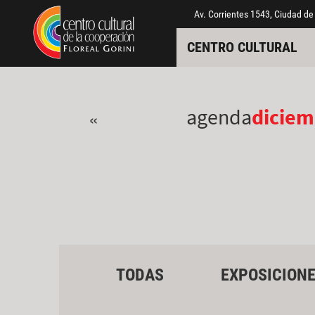
Pasar al contenido principal
Jump to main content
Av. Corrientes 1543, Ciudad de
CENTRO CULTURAL
agenda
diciem
«
TODAS
EXPOSICION