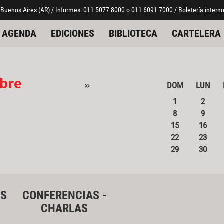
 Buenos Aires (AR) / Informes: 011 5077-8000 o 011 6091-7000 / Boletería interno
AGENDA
EDICIONES
BIBLIOTECA
CARTELERA
bre
»
DOM
LUN
1
2
8
9
15
16
22
23
29
30
ES
CONFERENCIAS -
CHARLAS