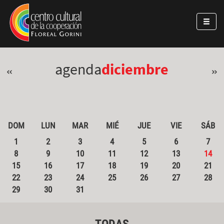
Pasar al contenido principal
Jump to main content
agenda
diciembre
«
»
DOM
LUN
MAR
MIÉ
JUE
VIE
SÁB
1
2
3
4
5
6
7
8
9
10
11
12
13
14
15
16
17
18
19
20
21
22
23
24
25
26
27
28
29
30
31