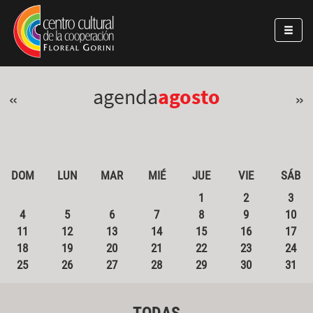
Pasar al contenido principal
Jump to main content
agenda
agosto
«
»
DOM
LUN
MAR
MIÉ
JUE
VIE
SÁB
1
2
3
4
5
6
7
8
9
10
11
12
13
14
15
16
17
18
19
20
21
22
23
24
25
26
27
28
29
30
31