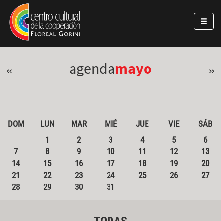
Pasar al contenido principal
Jump to main content
agenda
mayo
«
»
DOM
LUN
MAR
MIÉ
JUE
VIE
SÁB
1
2
3
4
5
6
7
8
9
10
11
12
13
14
15
16
17
18
19
20
21
22
23
24
25
26
27
28
29
30
31