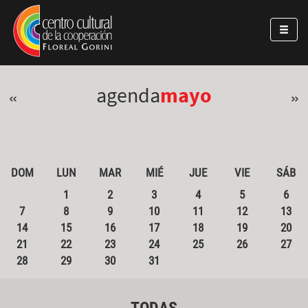
Pasar al contenido principal
Jump to main content
agenda
mayo
«
»
DOM
LUN
MAR
MIÉ
JUE
VIE
SÁB
1
2
3
4
5
6
7
8
9
10
11
12
13
14
15
16
17
18
19
20
21
22
23
24
25
26
27
28
29
30
31