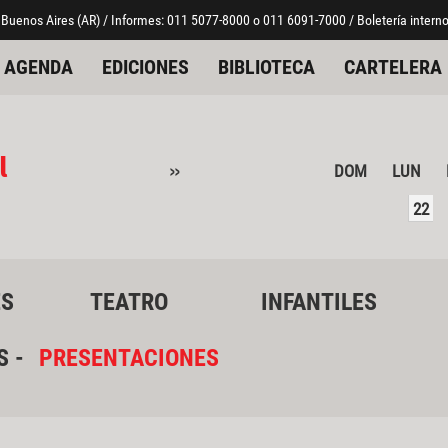
 Buenos Aires (AR) / Informes: 011 5077-8000 o 011 6091-7000 / Boletería interno
AGENDA
EDICIONES
BIBLIOTECA
CARTELERA
l
»
DOM
LUN
22
ES
TEATRO
INFANTILES
S -
PRESENTACIONES