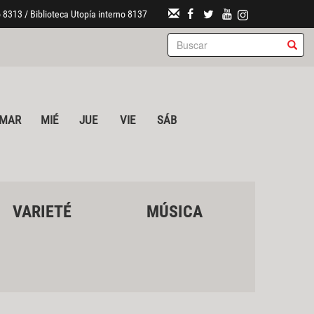
 8313 / Biblioteca Utopía interno 8137
MAR
MIÉ
JUE
VIE
SÁB
VARIETÉ
MÚSICA