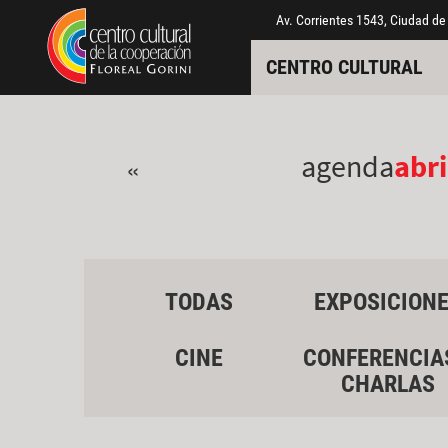
Pasar al contenido principal
Jump to main content
Av. Corrientes 1543, Ciudad de
CENTRO CULTURAL
agenda
abri
«
TODAS
EXPOSICION
CINE
CONFERENCIA
CHARLAS