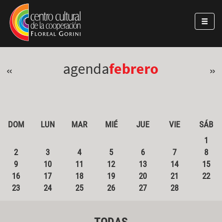
Pasar al contenido principal
Jump to main content
agenda
febrero
«
»
DOM
LUN
MAR
MIÉ
JUE
VIE
SÁB
1
2
3
4
5
6
7
8
9
10
11
12
13
14
15
16
17
18
19
20
21
22
23
24
25
26
27
28