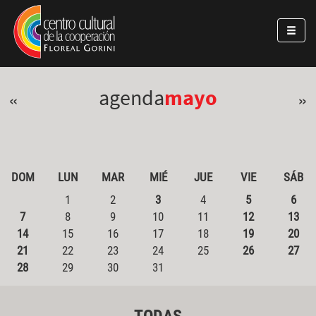
Pasar al contenido principal
Jump to main content
agenda
mayo
«
»
DOM
LUN
MAR
MIÉ
JUE
VIE
SÁB
1
2
3
4
5
6
7
8
9
10
11
12
13
14
15
16
17
18
19
20
21
22
23
24
25
26
27
28
29
30
31