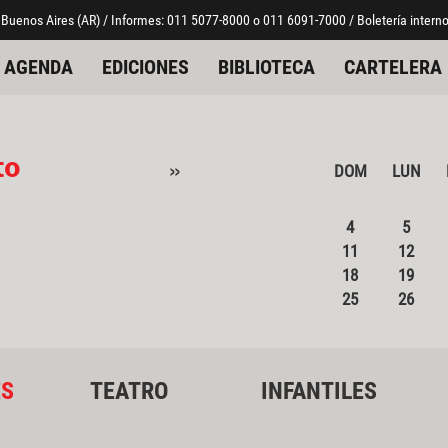
 Buenos Aires (AR) / Informes: 011 5077-8000 o 011 6091-7000 / Boletería interno
AGENDA
EDICIONES
BIBLIOTECA
CARTELERA
to
»
DOM
LUN
4
5
11
12
18
19
25
26
ES
TEATRO
INFANTILES