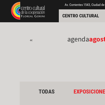
Pasar al contenido principal
Jump to main content
Av. Corrientes 1543, Ciudad de
CENTRO CULTURAL
agenda
agos
«
TODAS
EXPOSICION