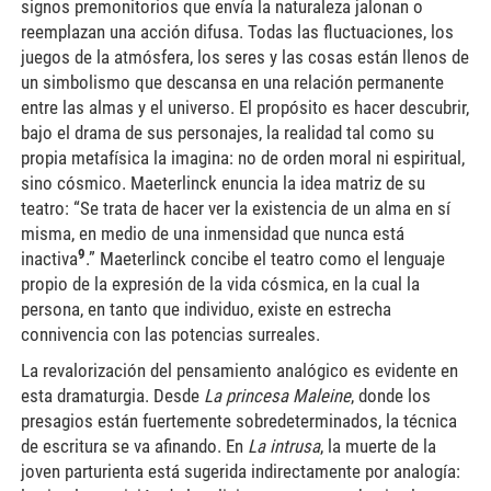
signos premonitorios que envía la naturaleza jalonan o
reemplazan una acción difusa. Todas las fluctuaciones, los
juegos de la atmósfera, los seres y las cosas están llenos de
un simbolismo que descansa en una relación permanente
entre las almas y el universo. El propósito es hacer descubrir,
bajo el drama de sus personajes, la realidad tal como su
propia metafísica la imagina: no de orden moral ni espiritual,
sino cósmico. Maeterlinck enuncia la idea matriz de su
teatro: “Se trata de hacer ver la existencia de un alma en sí
misma, en medio de una inmensidad que nunca está
9
inactiva
.” Maeterlinck concibe el teatro como el lenguaje
propio de la expresión de la vida cósmica, en la cual la
persona, en tanto que individuo, existe en estrecha
connivencia con las potencias surreales.
La revalorización del pensamiento analógico es evidente en
esta dramaturgia. Desde
La princesa Maleine
, donde los
presagios están fuertemente sobredeterminados, la técnica
de escritura se va afinando. En
La intrusa
, la muerte de la
joven parturienta está sugerida indirectamente por analogía: