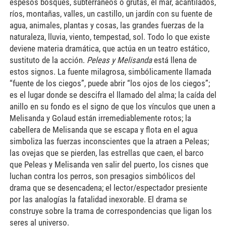
espesos bosques, subterráneos o grutas, el mar, acantilados,
ríos, montañas, valles, un castillo, un jardín con su fuente de
agua, animales, plantas y cosas, las grandes fuerzas de la
naturaleza, lluvia, viento, tempestad, sol. Todo lo que existe
deviene materia dramática, que actúa en un teatro estático,
sustituto de la acción.
Peleas y Melisanda
está llena de
estos signos. La fuente milagrosa, simbólicamente llamada
“fuente de los ciegos”, puede abrir “los ojos de los ciegos”;
es el lugar donde se descifra el llamado del alma; la caída del
anillo en su fondo es el signo de que los vínculos que unen a
Melisanda y Golaud están irremediablemente rotos; la
cabellera de Melisanda que se escapa y flota en el agua
simboliza las fuerzas inconscientes que la atraen a Peleas;
las ovejas que se pierden, las estrellas que caen, el barco
que Peleas y Melisanda ven salir del puerto, los cisnes que
luchan contra los perros, son presagios simbólicos del
drama que se desencadena; el lector/espectador presiente
por las analogías la fatalidad inexorable. El drama se
construye sobre la trama de correspondencias que ligan los
seres al universo.