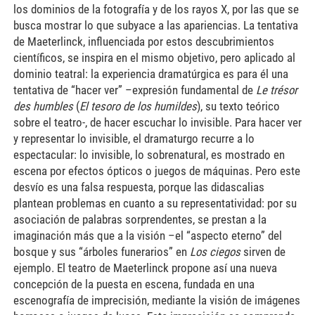
los dominios de la fotografía y de los rayos X, por las que se
busca mostrar lo que subyace a las apariencias. La tentativa
de Maeterlinck, influenciada por estos descubrimientos
científicos, se inspira en el mismo objetivo, pero aplicado al
dominio teatral: la experiencia dramatúrgica es para él una
tentativa de “hacer ver” –expresión fundamental de
Le t
résor
des humbles
(
El tesoro de los humildes
), su texto teórico
sobre el teatro-, de hacer escuchar lo invisible. Para hacer ver
y representar lo invisible, el dramaturgo recurre a lo
espectacular: lo invisible, lo sobrenatural, es mostrado en
escena por efectos ópticos o juegos de máquinas. Pero este
desvío es una falsa respuesta, porque las didascalias
plantean problemas en cuanto a su representatividad: por su
asociación de palabras sorprendentes, se prestan a la
imaginación más que a la visión –el “aspecto eterno” del
bosque y sus “árboles funerarios” en
Los ciegos
sirven de
ejemplo. El teatro de Maeterlinck propone así una nueva
concepción de la puesta en escena, fundada en una
escenografía de imprecisión, mediante la visión de imágenes