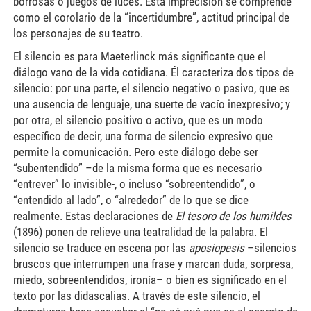
borrosas o juegos de luces. Esta imprecisión se comprende
como el corolario de la “incertidumbre”, actitud principal de
los personajes de su teatro.
El silencio es para Maeterlinck más significante que el
diálogo vano de la vida cotidiana. Él caracteriza dos tipos de
silencio: por una parte, el silencio negativo o pasivo, que es
una ausencia de lenguaje, una suerte de vacío inexpresivo; y
por otra, el silencio positivo o activo, que es un modo
específico de decir, una forma de silencio expresivo que
permite la comunicación. Pero este diálogo debe ser
“subentendido” –de la misma forma que es necesario
“entrever” lo invisible-, o incluso “sobreentendido”, o
“entendido al lado”, o “alrededor” de lo que se dice
realmente. Estas declaraciones de
El tesoro de los humildes
(1896) ponen de relieve una teatralidad de la palabra. El
silencio se traduce en escena por las
aposiopesis
–silencios
bruscos que interrumpen una frase y marcan duda, sorpresa,
miedo, sobreentendidos, ironía– o bien es significado en el
texto por las didascalias. A través de este silencio, el