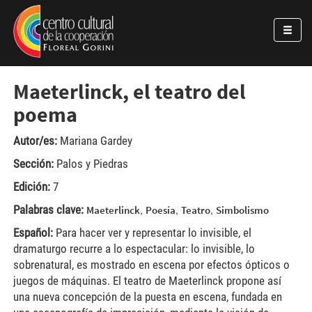
Pasar al contenido principal
Jump to main content
Maeterlinck, el teatro del
poema
Autor/es:
Mariana Gardey
Sección:
Palos y Piedras
Edición:
7
Palabras clave:
,
,
,
Maeterlinck
Poesía
Teatro
Simbolismo
Español:
Para hacer ver y representar lo invisible, el
dramaturgo recurre a lo espectacular: lo invisible, lo
sobrenatural, es mostrado en escena por efectos ópticos o
juegos de máquinas. El teatro de Maeterlinck propone así
una nueva concepción de la puesta en escena, fundada en