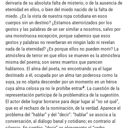
derivaría de su absoluta falta de misterio, o de la ausencia de
eternidad en ellos, o bien del miedo nacido de la falta de
miedo. ¿Es la vista de nuestra ropa cotidiana en esos
cuerpos sin un destino? ¿Estamos aterrorizados por los
gestos y las palabras de un ser similar a nosotros, salvo por
una monstruosa excepción, porque sabemos que esos
gestos y palabras no reverberan en ningún lado ni revelan
nada de la eternidad? ¿Es porque ellos no pueden morir? La
atmósfera de terror en que ellos se mueven es la atmósfera
misma del poema; son seres muertos que parecen
hablarnos. El alma del poeta, no encontrando ya el lugar
destinado a él, ocupada por un alma tan poderosa como la
suya, ya no objeta descender por un momento en un héroe
4
cuya alma celosa ya no le prohíbe entrar
. La cuestión de la
representación participa de la problemática de la sugestión.
El actor debe lograr borrarse para dejar lugar al “no sé qué”,
que es el rechazo de la nominación, de la verdad. Aparece el
problema del “hablar” y del “decir”: “hablar” se asocia a la
conversación, al diálogo banal y cotidiano; es contrario al
silencio. En cambio, “decir” es plenamente el “verbo