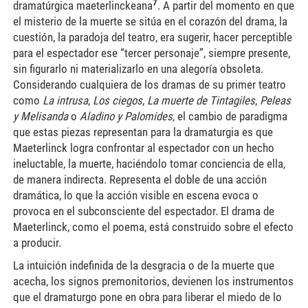
7
dramatúrgica maeterlinckeana
. A partir del momento en que
el misterio de la muerte se sitúa en el corazón del drama, la
cuestión, la paradoja del teatro, era sugerir, hacer perceptible
para el espectador ese “tercer personaje”, siempre presente,
sin figurarlo ni materializarlo en una alegoría obsoleta.
Considerando cualquiera de los dramas de su primer teatro
como
La intrusa
,
Los ciegos
,
La muerte de Tintagiles
,
Peleas
y Melisanda
o
Aladino y Palomides
, el cambio de paradigma
que estas piezas representan para la dramaturgia es que
Maeterlinck logra confrontar al espectador con un hecho
ineluctable, la muerte, haciéndolo tomar conciencia de ella,
de manera indirecta. Representa el doble de una acción
dramática, lo que la acción visible en escena evoca o
provoca en el subconsciente del espectador. El drama de
Maeterlinck, como el poema, está construido sobre el efecto
a producir.
La intuición indefinida de la desgracia o de la muerte que
acecha, los signos premonitorios, devienen los instrumentos
que el dramaturgo pone en obra para liberar el miedo de lo