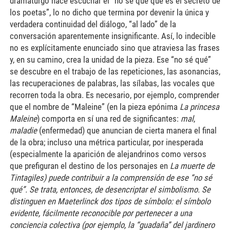
dramaturgo hace escuchar el “no sé qué que es el secreto de
los poetas”, lo no dicho que termina por devenir la única y
verdadera continuidad del diálogo, “al lado” de la
conversación aparentemente insignificante. Así, lo indecible
no es explícitamente enunciado sino que atraviesa las frases
y, en su camino, crea la unidad de la pieza. Ese “no sé qué”
se descubre en el trabajo de las repeticiones, las asonancias,
las recuperaciones de palabras, las sílabas, las vocales que
recorren toda la obra. Es necesario, por ejemplo, comprender
que el nombre de “Maleine” (en la pieza epónima
La princesa
Maleine
) comporta en sí una red de significantes:
mal
,
maladie
(enfermedad) que anuncian de cierta manera el final
de la obra; incluso una métrica particular, por inesperada
(especialmente la aparición de alejandrinos como versos
que prefiguran el destino de los personajes en
La muerte de
Tintagiles) puede contribuir a la comprensión de ese “no sé
qué”. Se trata, entonces, de desencriptar el simbolismo. Se
distinguen en Maeterlinck dos tipos de símbolo: el símbolo
evidente, fácilmente reconocible por pertenecer a una
conciencia colectiva (por ejemplo, la “guadaña” del jardinero