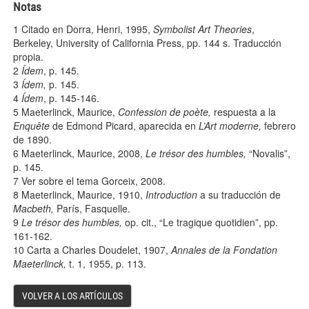
Notas
1
Citado en Dorra, Henri, 1995,
Symbolist Art Theories
,
Berkeley, University of California Press, pp. 144 s. Traducción
propia.
2
Ídem
, p. 145.
3
Ídem,
p. 145.
4
Ídem
, p. 145-146.
5
Maeterlinck, Maurice,
Confession de poète,
respuesta a la
Enquête
de Edmond Picard, aparecida en
L’Art moderne,
febrero
de 1890.
6
Maeterlinck, Maurice, 2008,
Le trésor des humbles,
“Novalis”,
p. 145.
7
Ver sobre el tema Gorceix, 2008.
8
Maeterlinck, Maurice, 1910,
Introduction
a su traducción de
Macbeth,
París, Fasquelle.
9
Le trésor des humbles,
op. cit., “Le tragique quotidien”, pp.
161-162.
10
Carta a Charles Doudelet, 1907,
Annales de la Fondation
Maeterlinck,
t. 1, 1955, p. 113.
VOLVER A LOS ARTÍCULOS