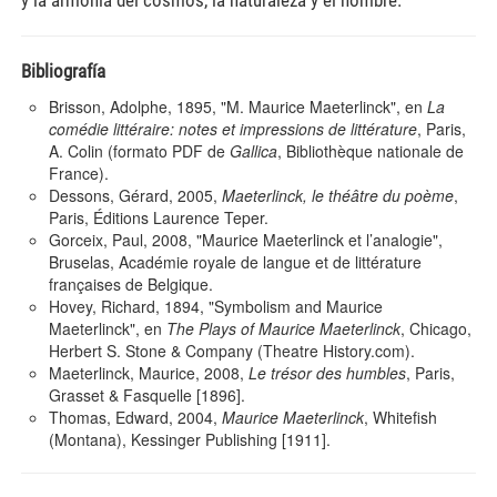
y la armonía del cosmos, la naturaleza y el hombre.
Bibliografía
Brisson, Adolphe, 1895,
"M. Maurice Maeterlinck"
, en
La
comédie littéraire: notes et impressions de littérature
, Paris,
A. Colin (formato PDF de
Gallica
, Bibliothèque nationale de
France).
Dessons, Gérard, 2005,
Maeterlinck, le théâtre du poème
,
Paris, Éditions Laurence Teper.
Gorceix, Paul, 2008, "Maurice Maeterlinck et l’analogie",
Bruselas, Académie royale de langue et de littérature
françaises de Belgique.
Hovey, Richard, 1894,
"Symbolism and Maurice
Maeterlinck"
, en
The Plays of Maurice Maeterlinck
, Chicago,
Herbert S. Stone & Company (Theatre History.com).
Maeterlinck, Maurice, 2008,
Le trésor des humbles
, Paris,
Grasset & Fasquelle [1896].
Thomas, Edward, 2004,
Maurice Maeterlinck
, Whitefish
(Montana), Kessinger Publishing [1911].