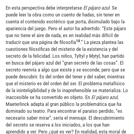
En esta perspectiva debe interpretarse
El pájaro azul
. Se
puede leer la obra como un cuento de hadas, sin tener en
cuenta el contenido esotérico que porta, disimulado bajo la
apariencia del juego. Pero el autor ha advertido: “Este pájaro
que no tiene el aire de nada, es en realidad más difícil de
10
traducir que una página de filosofía
.” La pieza plantea las
cuestiones filosóficas del misterio de la existencia y del
secreto de la felicidad. Los niños, Tyltyl y Mytyl, han partido
en busca del pájaro azul del “gran secreto de las cosas”. El
secreto reenvía a algo que existe y se esconde, pero que se
puede descubrir. Es del orden del tener y del saber, mientras
que el misterio es del orden del ser. El problema metafísico
de la ininteligibilidad y de lo inaprehensible se materializa. Lo
inaccesible se ha convertido en objeto. En
El pájaro azul
,
Maeterlinck adapta al gran público la problemática que ha
dominado su teatro. Para encontrar el paraíso perdido, “es
necesario saber mirar”, sería el mensaje. El descubrimiento
del secreto se reserva a los iniciados, a los que han
aprendido a ver. Pero ¿qué es ver? En realidad, esta moral de