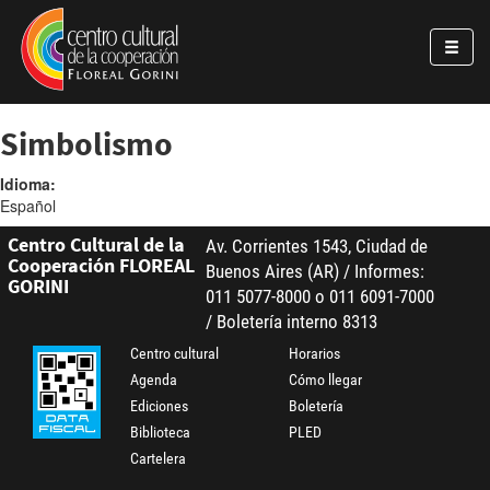
Pasar al contenido principal
Jump to main content
Simbolismo
Idioma:
Español
Centro Cultural de la
Av. Corrientes 1543, Ciudad de
Cooperación FLOREAL
Buenos Aires (AR) / Informes:
GORINI
011 5077-8000 o 011 6091-7000
/ Boletería interno 8313
Centro cultural
Horarios
Agenda
Cómo llegar
Ediciones
Boletería
Biblioteca
PLED
Cartelera