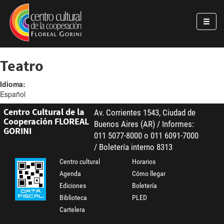
Pasar al contenido principal
Jump to main content
Teatro
Idioma:
Español
Centro Cultural de la
Av. Corrientes 1543, Ciudad de
Cooperación FLOREAL
Buenos Aires (AR) / Informes:
GORINI
011 5077-8000 o 011 6091-7000
/ Boletería interno 8313
Centro cultural
Horarios
Agenda
Cómo llegar
Ediciones
Boletería
Biblioteca
PLED
Cartelera