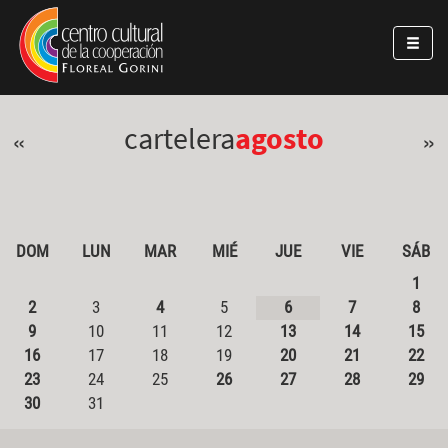
Pasar al contenido principal
Jump to main content
cartelera
agosto
«
»
DOM
LUN
MAR
MIÉ
JUE
VIE
SÁB
1
2
3
4
5
6
7
8
9
10
11
12
13
14
15
16
17
18
19
20
21
22
23
24
25
26
27
28
29
30
31