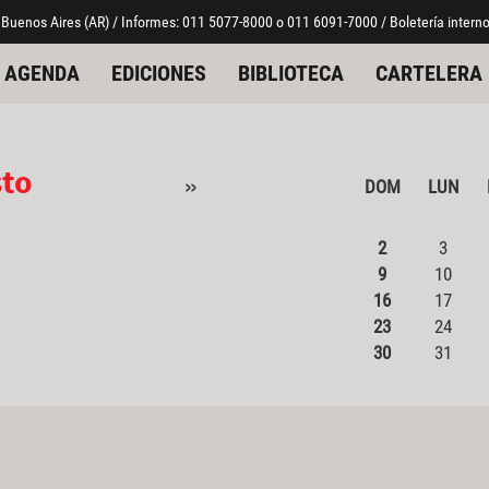
 Buenos Aires (AR) / Informes: 011 5077-8000 o 011 6091-7000 / Boletería interno
AGENDA
EDICIONES
BIBLIOTECA
CARTELERA
sto
»
DOM
LUN
2
3
9
10
16
17
23
24
30
31