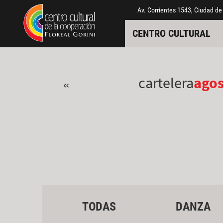
Pasar al contenido principal
Jump to main content
Av. Corrientes 1543, Ciudad de
CENTRO CULTURAL
cartelera
ago
«
TODAS
DANZA