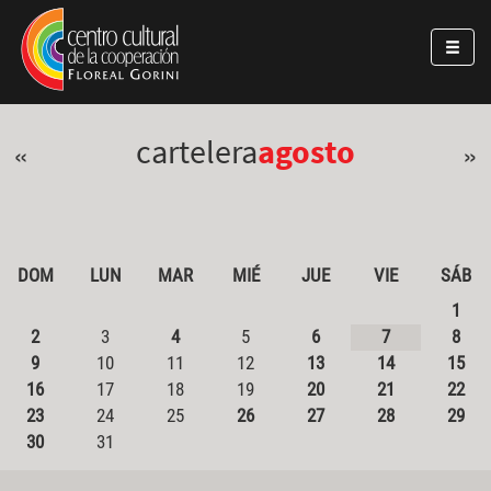
Pasar al contenido principal
Jump to main content
cartelera
agosto
«
»
DOM
LUN
MAR
MIÉ
JUE
VIE
SÁB
1
2
3
4
5
6
7
8
9
10
11
12
13
14
15
16
17
18
19
20
21
22
23
24
25
26
27
28
29
30
31