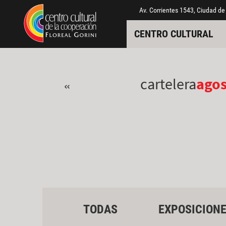
Pasar al contenido principal
Jump to main content
Av. Corrientes 1543, Ciudad de
CENTRO CULTURAL
cartelera
ago
«
TODAS
EXPOSICION