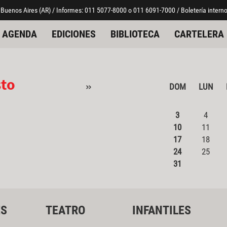
 Buenos Aires (AR) / Informes: 011 5077-8000 o 011 6091-7000 / Boletería interno
AGENDA
EDICIONES
BIBLIOTECA
CARTELERA
sto
»
DOM
LUN
3
4
10
11
17
18
24
25
31
ES
TEATRO
INFANTILES