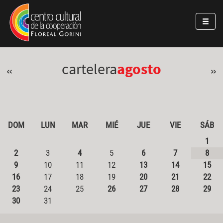
Pasar al contenido principal
Jump to main content
cartelera
agosto
«
»
DOM
LUN
MAR
MIÉ
JUE
VIE
SÁB
1
2
3
4
5
6
7
8
9
10
11
12
13
14
15
16
17
18
19
20
21
22
23
24
25
26
27
28
29
30
31