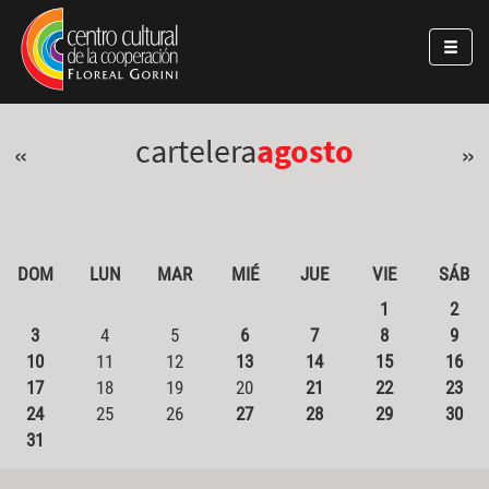
Pasar al contenido principal
Jump to main content
cartelera
agosto
«
»
DOM
LUN
MAR
MIÉ
JUE
VIE
SÁB
1
2
3
4
5
6
7
8
9
10
11
12
13
14
15
16
17
18
19
20
21
22
23
24
25
26
27
28
29
30
31