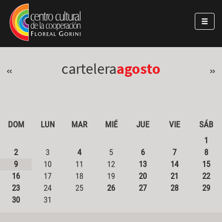
Pasar al contenido principal
Jump to main content
cartelera
agosto
«
»
DOM
LUN
MAR
MIÉ
JUE
VIE
SÁB
1
2
3
4
5
6
7
8
9
10
11
12
13
14
15
16
17
18
19
20
21
22
23
24
25
26
27
28
29
30
31