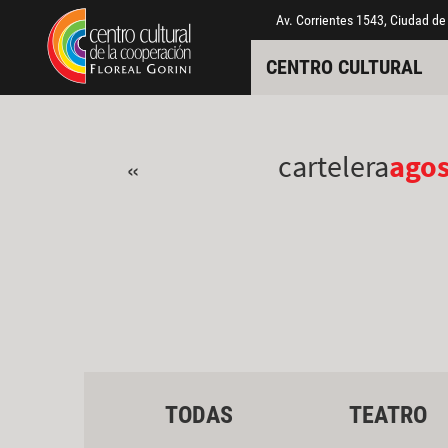
Pasar al contenido principal
Jump to main content
Av. Corrientes 1543, Ciudad de
CENTRO CULTURAL
cartelera
ago
«
TODAS
TEATRO