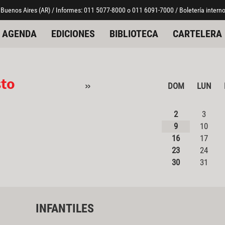
 Buenos Aires (AR) / Informes: 011 5077-8000 o 011 6091-7000 / Boletería interno
AGENDA
EDICIONES
BIBLIOTECA
CARTELERA
sto
»
DOM
LUN
2
3
9
10
16
17
23
24
30
31
INFANTILES