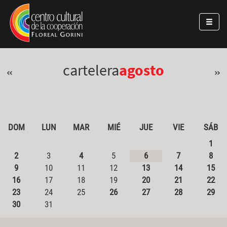
Pasar al contenido principal
Jump to main content
cartelera
agosto
«
»
DOM
LUN
MAR
MIÉ
JUE
VIE
SÁB
1
2
3
4
5
6
7
8
9
10
11
12
13
14
15
16
17
18
19
20
21
22
23
24
25
26
27
28
29
30
31