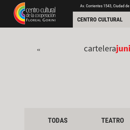
Pasar al contenido principal
Jump to main content
Av. Corrientes 1543, Ciudad de
CENTRO CULTURAL
cartelera
jun
«
TODAS
TEATRO