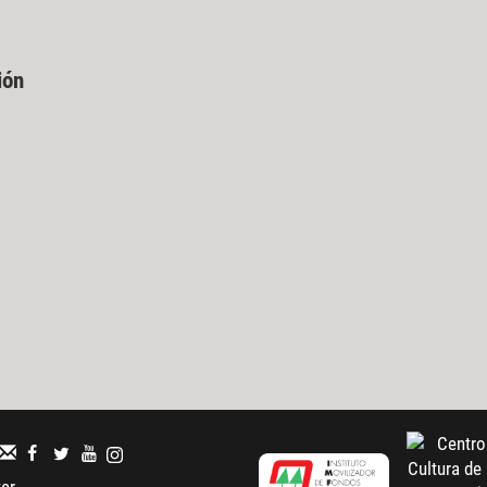
ión
ter