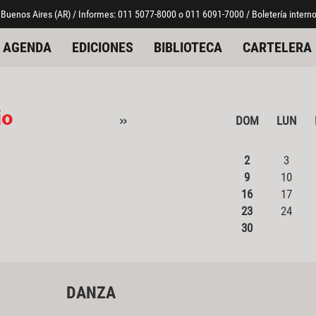
 Buenos Aires (AR) / Informes: 011 5077-8000 o 011 6091-7000 / Boletería interno
AGENDA
EDICIONES
BIBLIOTECA
CARTELERA
io
»
DOM
LUN
2
3
9
10
16
17
23
24
30
DANZA