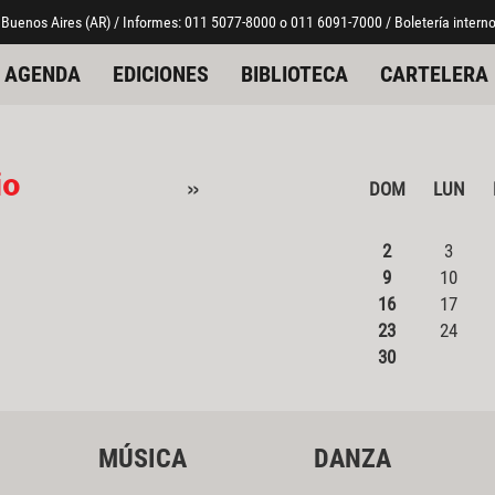
 Buenos Aires (AR) / Informes: 011 5077-8000 o 011 6091-7000 / Boletería interno
AGENDA
EDICIONES
BIBLIOTECA
CARTELERA
io
»
DOM
LUN
2
3
9
10
16
17
23
24
30
MÚSICA
DANZA