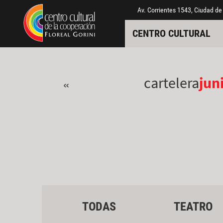
Pasar al contenido principal
Jump to main content
Av. Corrientes 1543, Ciudad de
CENTRO CULTURAL
cartelera
jun
«
TODAS
TEATRO