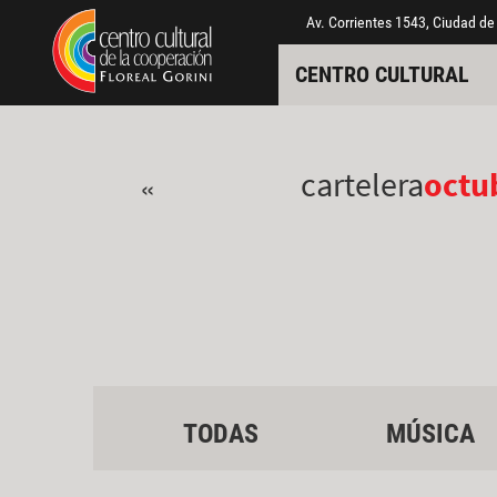
Pasar al contenido principal
Jump to main content
Av. Corrientes 1543, Ciudad de
CENTRO CULTURAL
cartelera
octu
«
TODAS
MÚSICA