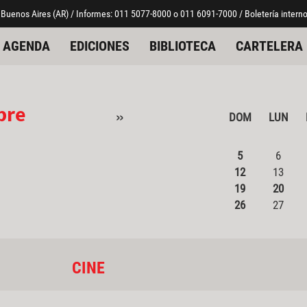
 Buenos Aires (AR) / Informes: 011 5077-8000 o 011 6091-7000 / Boletería interno
AGENDA
EDICIONES
BIBLIOTECA
CARTELERA
bre
»
DOM
LUN
5
6
12
13
19
20
26
27
CINE