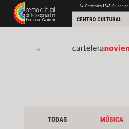
Pasar al contenido principal
Jump to main content
Av. Corrientes 1543, Ciudad de
CENTRO CULTURAL
cartelera
novie
«
TODAS
MÚSICA