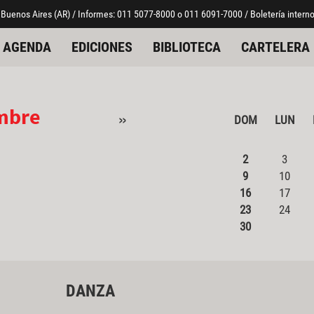
 Buenos Aires (AR) / Informes: 011 5077-8000 o 011 6091-7000 / Boletería interno
AGENDA
EDICIONES
BIBLIOTECA
CARTELERA
mbre
»
DOM
LUN
2
3
9
10
16
17
23
24
30
DANZA