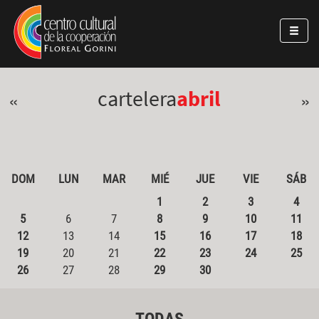
Pasar al contenido principal
Jump to main content
cartelera
abril
«
»
DOM
LUN
MAR
MIÉ
JUE
VIE
SÁB
1
2
3
4
5
6
7
8
9
10
11
12
13
14
15
16
17
18
19
20
21
22
23
24
25
26
27
28
29
30