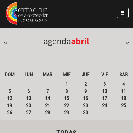
Pasar al contenido principal
Jump to main content
agenda
abril
«
»
DOM
LUN
MAR
MIÉ
JUE
VIE
SÁB
1
2
3
4
5
6
7
8
9
10
11
12
13
14
15
16
17
18
19
20
21
22
23
24
25
26
27
28
29
30