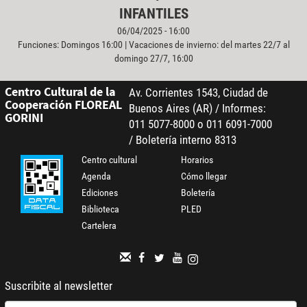
INFANTILES
06/04/2025 - 16:00
Funciones: Domingos 16:00 | Vacaciones de invierno: del martes 22/7 al
domingo 27/7, 16:00
Centro Cultural de la
Av. Corrientes 1543, Ciudad de
Cooperación FLOREAL
Buenos Aires (AR) / Informes:
GORINI
011 5077-8000 o 011 6091-7000
/ Boletería interno 8313
Centro cultural
Horarios
Agenda
Cómo llegar
Ediciones
Boletería
Biblioteca
PLED
Cartelera
Suscribite al newsletter