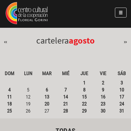
Pasar al contenido principal
Jump to main content
cartelera
agosto
«
»
DOM
LUN
MAR
MIÉ
JUE
VIE
SÁB
1
2
3
4
5
6
7
8
9
10
11
12
13
14
15
16
17
18
19
20
21
22
23
24
25
26
27
28
29
30
31