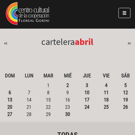
Pasar al contenido principal
Jump to main content
cartelera
abril
«
»
DOM
LUN
MAR
MIÉ
JUE
VIE
SÁB
1
2
3
4
5
6
7
8
9
10
11
12
13
14
15
16
17
18
19
20
21
22
23
24
25
26
27
28
29
30